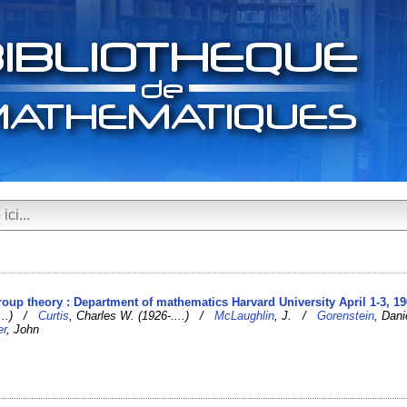
oup theory : Department of mathematics Harvard University April 1-3, 1
....) /
Curtis
, Charles W. (1926-....) /
McLaughlin
, J. /
Gorenstein
, Dani
er
, John