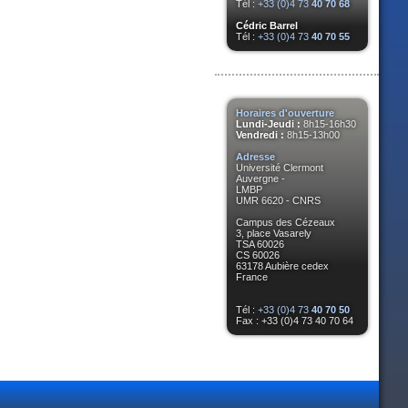
Tél :
+33 (0)4 73
40 70 68
Cédric Barrel
Tél :
+33 (0)4 73
40 70 55
Horaires d'ouverture
Lundi-Jeudi :
8h15-16h30
Vendredi :
8h15-13h00
Adresse
Université Clermont
Auvergne -
LMBP
UMR 6620 - CNRS
Campus des Cézeaux
3, place Vasarely
TSA 60026
CS 60026
63178 Aubière cedex
France
Tél :
+33 (0)4 73
40 70 50
Fax : +33 (0)4 73 40 70 64