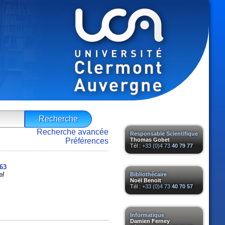
Recherche avancée
Responsable Scientifique
Préférences
Thomas Gobet
Tél :
+33 (0)4 73
40 79 77
963
el
Bibliothécaire
Noël Benoit
Tél :
+33 (0)4 73
40 70 57
Informatique
Damien Ferney