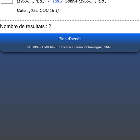
(1950-....) (Ed.) /
Roux
, Sophie (1965-....) (Ed.)
Cote
:
[02.5 COU 16-1]
Nombre de résultats : 2
Plan d'accès
© LMBP - UMR 6620, Université Clermont Auvergne, CNRS