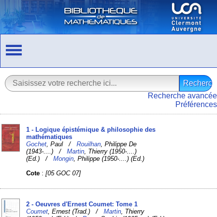
Recherche avancée
Préférences
1 - Logique épistémique & philosophie des
mathématiques
Gochet
, Paul /
Rouilhan
, Philippe De
(1943-....) /
Martin
, Thierry (1950-....)
(Ed.) /
Mongin
, Philippe (1950-....) (Ed.)
Cote
:
[05 GOC 07]
2 - Oeuvres d'Ernest Coumet: Tome 1
Coumet
, Ernest (Trad.) /
Martin
, Thierry