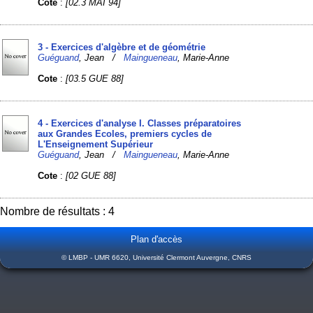
Cote
:
[02.3 MAI 94]
3 - Exercices d'algèbre et de géométrie
Guéguand
, Jean /
Maingueneau
, Marie-Anne
Cote
:
[03.5 GUE 88]
4 - Exercices d'analyse I. Classes préparatoires
aux Grandes Ecoles, premiers cycles de
L'Enseignement Supérieur
Guéguand
, Jean /
Maingueneau
, Marie-Anne
Cote
:
[02 GUE 88]
Nombre de résultats : 4
Plan d'accès
© LMBP - UMR 6620, Université Clermont Auvergne, CNRS