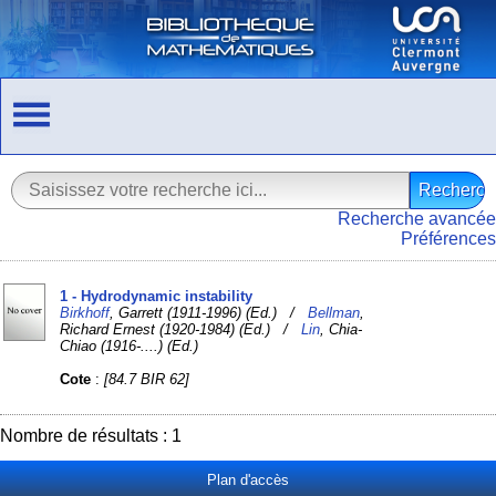
Recherche avancée
Préférences
1 - Hydrodynamic instability
Birkhoff
, Garrett (1911-1996) (Ed.) /
Bellman
,
Richard Ernest (1920-1984) (Ed.) /
Lin
, Chia-
Chiao (1916-....) (Ed.)
Cote
:
[84.7 BIR 62]
Nombre de résultats : 1
Plan d'accès