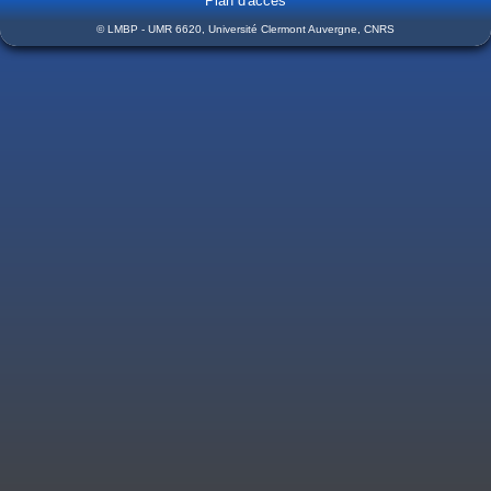
Plan d'accès
© LMBP - UMR 6620, Université Clermont Auvergne, CNRS