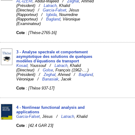
AL-IZERI
, Abdul-Majeed /
Zeghal
, Ahmed
(Président) /
Latrach
, Khalid
(Directeur) /
Garcia-Falset
, Jésus
(Rapporteur) /
Igbida
, Nourredine
(Rapporteur) /
Bagland
, Véronique
(Examinateur)
Cote
:
[Thèse-2765-16]
3 - Analyse spectrale et comportement
asymptotique des solutions de quelques
modèles d'équations de transport
Kosad
, Youssouf /
Latrach
, Khalid
(Directeur) /
Golse
, François (1962-....)
(Président) /
Zeghal
, Ahmed /
Bagland
,
Véronique /
Banasiak
, Jacek
Cote
:
[Thèse 937-17]
4 - Nonlinear functional analysis and
applications
Garcia-Falset
, Jésus /
Latrach
, Khalid
Cote
:
[42.4 GAR 23]