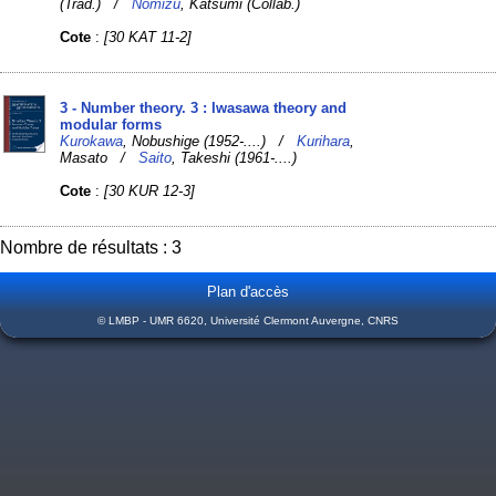
(Trad.) /
Nomizu
, Katsumi (Collab.)
Cote
:
[30 KAT 11-2]
3 - Number theory. 3 : Iwasawa theory and
modular forms
Kurokawa
, Nobushige (1952-....) /
Kurihara
,
Masato /
Saito
, Takeshi (1961-....)
Cote
:
[30 KUR 12-3]
Nombre de résultats : 3
Plan d'accès
© LMBP - UMR 6620, Université Clermont Auvergne, CNRS