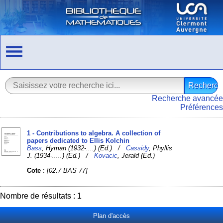
Recherche avancée
Préférences
1 - Contributions to algebra. A collection of
papers dedicated to Ellis Kolchin
Bass
, Hyman (1932-....) (Ed.) /
Cassidy
, Phyllis
J. (1934-.....) (Ed.) /
Kovacic
, Jerald (Ed.)
Cote
:
[02.7 BAS 77]
Nombre de résultats : 1
Plan d'accès