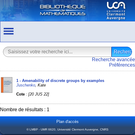
Recherche avancée
Préférences
1 - Amenability of discrete groups by examples
Juschenko
, Kate
Cote
:
[20 JUS 22]
Nombre de résultats : 1
Plan d'accès
© LMBP - UMR 6620, Université Clermont Auvergne, CNRS