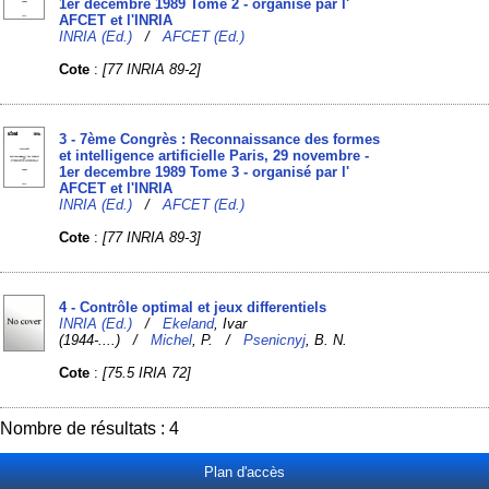
1er decembre 1989 Tome 2 - organisé par l'
AFCET et l'INRIA
INRIA (Ed.)
/
AFCET (Ed.)
Cote
:
[77 INRIA 89-2]
3 - 7ème Congrès : Reconnaissance des formes
et intelligence artificielle Paris, 29 novembre -
1er decembre 1989 Tome 3 - organisé par l'
AFCET et l'INRIA
INRIA (Ed.)
/
AFCET (Ed.)
Cote
:
[77 INRIA 89-3]
4 - Contrôle optimal et jeux differentiels
INRIA (Ed.)
/
Ekeland
, Ivar
(1944-....) /
Michel
, P. /
Psenicnyj
, B. N.
Cote
:
[75.5 IRIA 72]
Nombre de résultats : 4
Plan d'accès