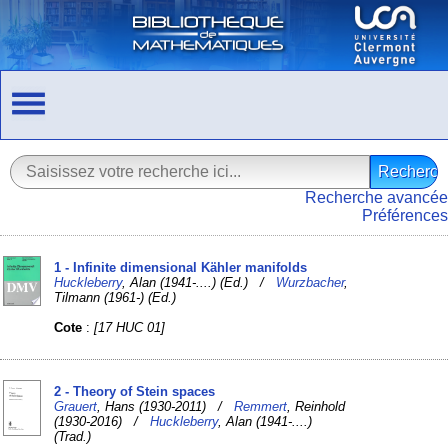
Recherche avancée
Préférences
1 - Infinite dimensional Kähler manifolds
Huckleberry
, Alan (1941-....) (Ed.) /
Wurzbacher
,
Tilmann (1961-) (Ed.)
Cote
:
[17 HUC 01]
2 - Theory of Stein spaces
Grauert
, Hans (1930-2011) /
Remmert
, Reinhold
(1930-2016) /
Huckleberry
, Alan (1941-....)
(Trad.)