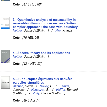
Cote
:
[47.5 HEL 88]
3 - Quantitative analysis of metastability in
reversible diffusion processes via a Witten
complex approach : the case with boundary
Helffer
, Bernard (1949-....) /
Nier
, Francis
Cote
:
[70 HEL 06]
4 - Spectral theory and its applications
Helffer
, Bernard (1949-....)
Cote
:
[42.4 HEL 13]
5 - Sur quelques équations aux dérivées
partielles singulières
Alinhac
, Serge /
Bolley
, P. /
Camus
,
Jacques /
Hanouzet
, B. /
Helffer
, Bernard
(1949-....) /
Zuily
, Claude (1945-....)
Cote
:
[45.5 ALI 74]