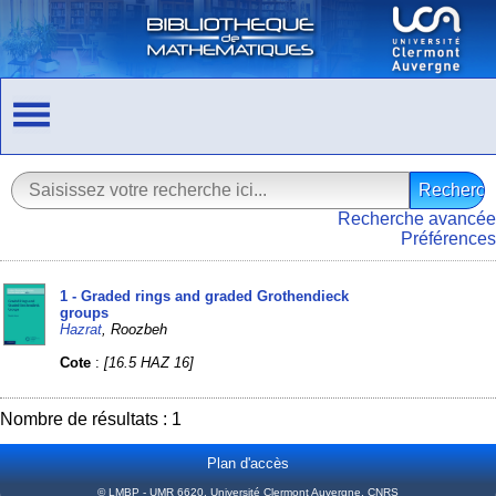
Recherche avancée
Préférences
1 - Graded rings and graded Grothendieck
groups
Hazrat
, Roozbeh
Cote
:
[16.5 HAZ 16]
Nombre de résultats : 1
Plan d'accès
© LMBP - UMR 6620, Université Clermont Auvergne, CNRS