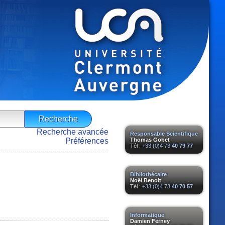
Recherche avancée
Responsable Scientifique
Préférences
Thomas Gobet
Tél :
+33 (0)4 73
40 79 77
Bibliothécaire
Noël Benoit
Tél :
+33 (0)4 73
40 70 57
Informatique
Damien Ferney