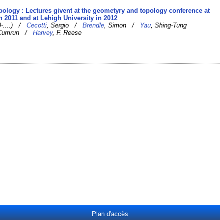
pology : Lectures givent at the geometyry and topology conference at
n 2011 and at Lehigh University in 2012
9-....) /
Cecotti
, Sergio /
Brendle
, Simon /
Yau
, Shing-Tung
 Cumrun /
Harvey
, F. Reese
Plan d'accès