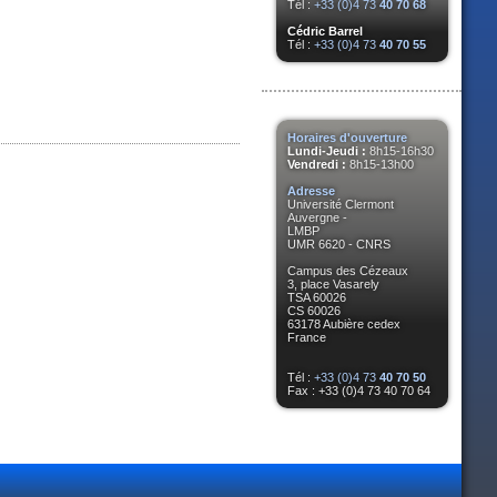
Tél :
+33 (0)4 73
40 70 68
Cédric Barrel
Tél :
+33 (0)4 73
40 70 55
Horaires d'ouverture
Lundi-Jeudi :
8h15-16h30
Vendredi :
8h15-13h00
Adresse
Université Clermont
Auvergne -
LMBP
UMR 6620 - CNRS
Campus des Cézeaux
3, place Vasarely
TSA 60026
CS 60026
63178 Aubière cedex
France
Tél :
+33 (0)4 73
40 70 50
Fax : +33 (0)4 73 40 70 64