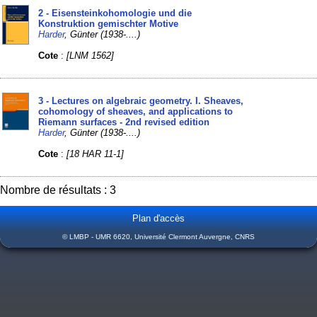
2 - Eisensteinkohomologie und die
Konstruktion gemischter Motive
Harder
, Günter (1938-....)
Cote
:
[LNM 1562]
3 - Lectures on algebraic geometry. I. Sheaves,
cohomology of sheaves, and applications to
Riemann surfaces - 2nd revised edition
Harder
, Günter (1938-....)
Cote
:
[18 HAR 11-1]
Nombre de résultats : 3
Plan d'accès
© LMBP - UMR 6620, Université Clermont Auvergne, CNRS