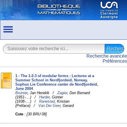
Recherche avancée
Préférences
1 - The 1-2-3 of modular forms : Lectures at a
Summer School in Nordfjordeid, Norway,
Sophus Lie Conference center de Nordfjordeid,
June 2004
Bruinier
, Jan Hendrik /
Zagier
, Don Bernard
(1951-....) /
Harder
, Günter
(1938-....) /
Ranestad
, Kristian
(Préface) /
Van Der Geer
, Gerard
Cote
:
[30 BRU 08]