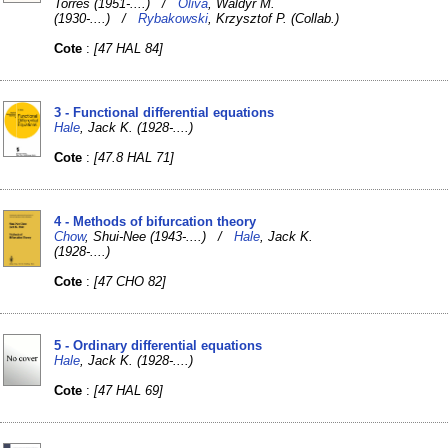
Torres (1951-....) /
Oliva
, Waldyr M.
(1930-....) /
Rybakowski
, Krzysztof P. (Collab.)
Cote
:
[47 HAL 84]
3 - Functional differential equations
Hale
, Jack K. (1928-....)
Cote
:
[47.8 HAL 71]
4 - Methods of bifurcation theory
Chow
, Shui-Nee (1943-....) /
Hale
, Jack K.
(1928-....)
Cote
:
[47 CHO 82]
5 - Ordinary differential equations
Hale
, Jack K. (1928-....)
Cote
:
[47 HAL 69]