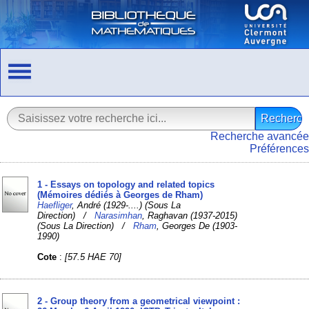
Recherche avancée
Préférences
1 - Essays on topology and related topics
(Mémoires dédiés à Georges de Rham)
Haefliger
, André (1929-....) (Sous La
Direction) /
Narasimhan
, Raghavan (1937-2015)
(Sous La Direction) /
Rham
, Georges De (1903-
1990)
Cote
:
[57.5 HAE 70]
2 - Group theory from a geometrical viewpoint :