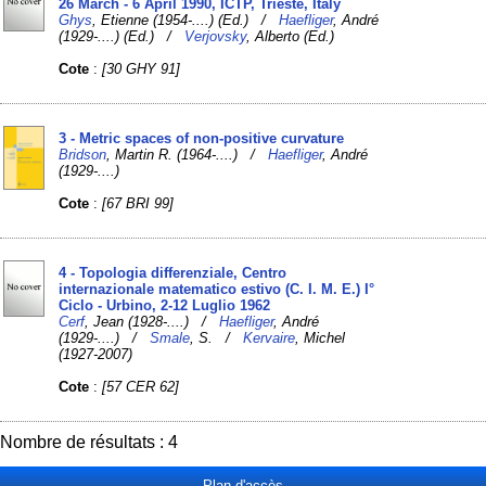
26 March - 6 April 1990, ICTP, Trieste, Italy
Ghys
, Etienne (1954-....) (Ed.) /
Haefliger
, André
(1929-....) (Ed.) /
Verjovsky
, Alberto (Ed.)
Cote
:
[30 GHY 91]
3 - Metric spaces of non-positive curvature
Bridson
, Martin R. (1964-....) /
Haefliger
, André
(1929-....)
Cote
:
[67 BRI 99]
4 - Topologia differenziale, Centro
internazionale matematico estivo (C. I. M. E.) I°
Ciclo - Urbino, 2-12 Luglio 1962
Cerf
, Jean (1928-....) /
Haefliger
, André
(1929-....) /
Smale
, S. /
Kervaire
, Michel
(1927-2007)
Cote
:
[57 CER 62]
Nombre de résultats : 4
Plan d'accès