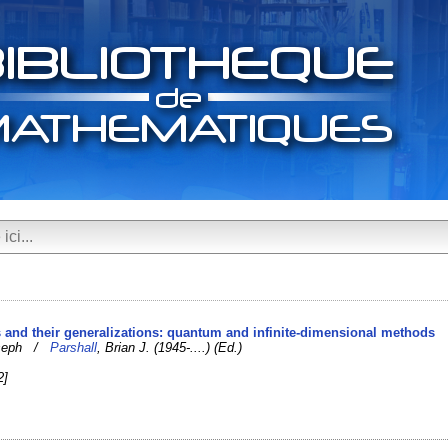
s and their generalizations: quantum and infinite-dimensional methods
Joseph /
Parshall
, Brian J. (1945-....) (Ed.)
2]