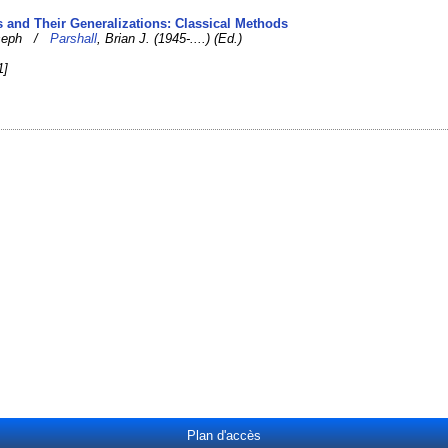
s and Their Generalizations: Classical Methods
Joseph /
Parshall
, Brian J. (1945-....) (Ed.)
1]
Plan d'accès