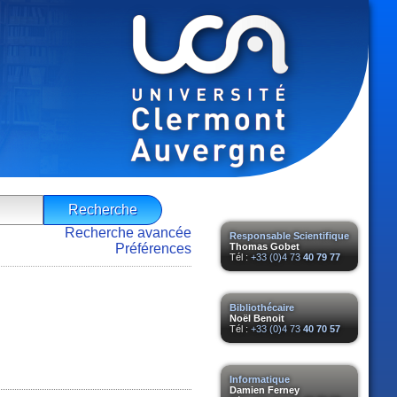
Recherche avancée
Responsable Scientifique
Préférences
Thomas Gobet
Tél :
+33 (0)4 73
40 79 77
Bibliothécaire
Noël Benoit
Tél :
+33 (0)4 73
40 70 57
Informatique
Damien Ferney