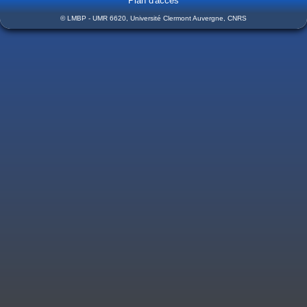
Plan d'accès
© LMBP - UMR 6620, Université Clermont Auvergne, CNRS