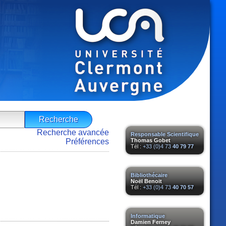
Recherche avancée
Responsable Scientifique
Préférences
Thomas Gobet
Tél :
+33 (0)4 73
40 79 77
Bibliothécaire
Noël Benoit
Tél :
+33 (0)4 73
40 70 57
Informatique
Damien Ferney