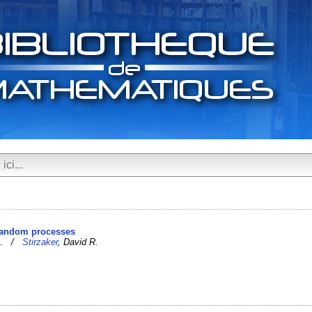
 random processes
 R. /
Stirzaker
, David R.