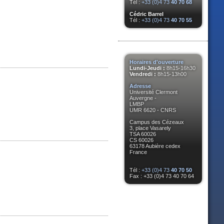
Tél :
+33 (0)4 73
40 70 68
Cédric Barrel
Tél :
+33 (0)4 73
40 70 55
Horaires d'ouverture
Lundi-Jeudi :
8h15-16h30
Vendredi :
8h15-13h00
Adresse
Université Clermont
Auvergne -
LMBP
UMR 6620 - CNRS
Campus des Cézeaux
3, place Vasarely
TSA 60026
CS 60026
63178 Aubière cedex
France
Tél :
+33 (0)4 73
40 70 50
Fax : +33 (0)4 73 40 70 64