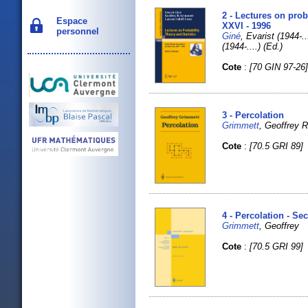
2 - Lectures on prob
Espace
XXVI - 1996
personnel
Giné
, Evarist (1944-
(1944-....) (Ed.)
Cote
:
[70 GIN 97-26
3 - Percolation
Grimmett
, Geoffrey R
Cote
:
[70.5 GRI 89]
4 - Percolation - Se
Grimmett
, Geoffrey
Cote
:
[70.5 GRI 99]