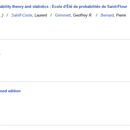
ability theory and statistics : Ecole d'Été de probabilités de Saint-Flour
....) /
Saloff-Coste
, Laurent /
Grimmett
, Geoffrey R. /
Bernard
, Pierre
]
.
cond edition