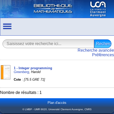
Recherche avancée
Préférences
1 - Integer programming
Greenberg
, Harold
Cote
:
[75.5 GRE 71]
Nombre de résultats : 1
Plan d'accès
© LMBP - UMR 6620, Université Clermont Auvergne, CNRS