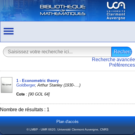
Recherche avancée
Préférences
1 - Econometric theory
Goldberger
, Arthur Stanley (1930-....)
Cote
:
[90 GOL 64]
Nombre de résultats : 1
Plan d'accès
© LMBP - UMR 6620, Université Clermont Auvergne, CNRS