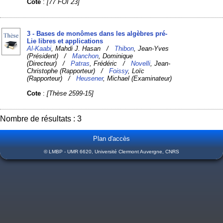
Cote
:
[77 FOI 23]
3 - Bases de monômes dans les algèbres pré-
Lie libres et applications
Al-Kaabi
, Mahdi J. Hasan /
Thibon
, Jean-Yves
(Président) /
Manchon
, Dominique
(Directeur) /
Patras
, Frédéric /
Novelli
, Jean-
Christophe (Rapporteur) /
Foissy
, Loïc
(Rapporteur) /
Heusener
, Michael (Examinateur)
Cote
:
[Thèse 2599-15]
Nombre de résultats : 3
Plan d'accès
© LMBP - UMR 6620, Université Clermont Auvergne, CNRS