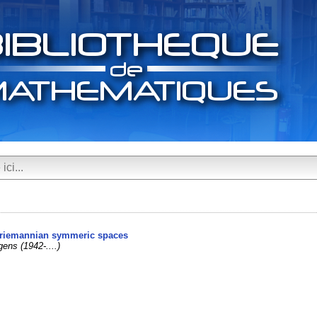
n-riemannian symmeric spaces
ens (1942-....)