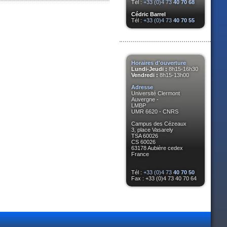
Tél :
+33 (0)4 73
40 70 68
Cédric Barrel
Tél :
+33 (0)4 73
40 70 55
Horaires d'ouverture
Lundi-Jeudi :
8h15-16h30
Vendredi :
8h15-13h00
Adresse
Université Clermont
Auvergne -
LMBP
UMR 6620 - CNRS
Campus des Cézeaux
3, place Vasarely
TSA 60026
CS 60026
63178 Aubière cedex
France
Tél :
+33 (0)4 73
40 70 50
Fax : +33 (0)4 73 40 70 64