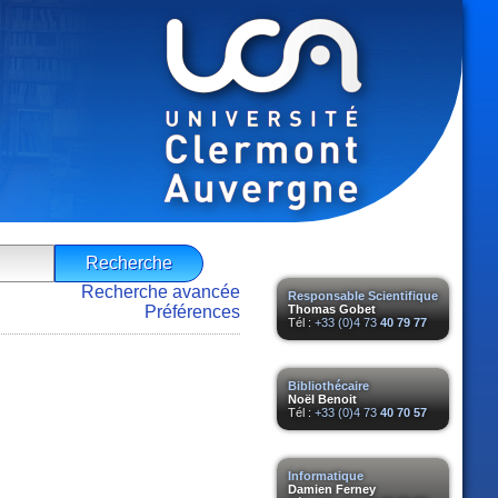
Recherche avancée
Responsable Scientifique
Préférences
Thomas Gobet
Tél :
+33 (0)4 73
40 79 77
Bibliothécaire
Noël Benoit
Tél :
+33 (0)4 73
40 70 57
Informatique
Damien Ferney