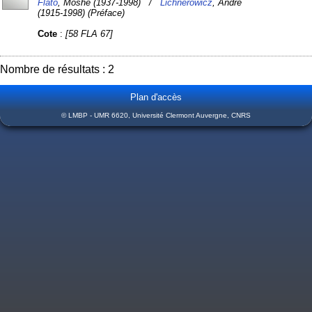
Flato
, Moshé (1937-1998) /
Lichnerowicz
, André
(1915-1998) (Préface)
Cote
:
[58 FLA 67]
Nombre de résultats : 2
Plan d'accès
© LMBP - UMR 6620, Université Clermont Auvergne, CNRS