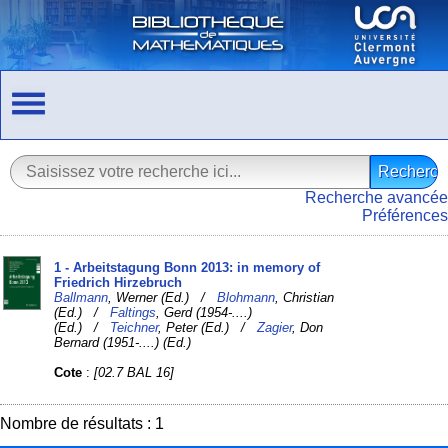
Recherche avancée
Préférences
1 - Arbeitstagung Bonn 2013: in memory of
Friedrich Hirzebruch
Ballmann
, Werner (Ed.) /
Blohmann
, Christian
(Ed.) /
Faltings
, Gerd (1954-....)
(Ed.) /
Teichner
, Peter (Ed.) /
Zagier
, Don
Bernard (1951-....) (Ed.)
Cote
:
[02.7 BAL 16]
Nombre de résultats : 1