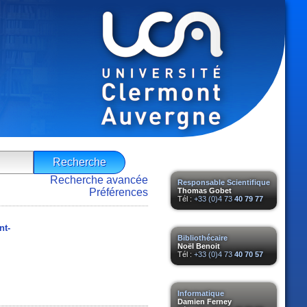
Recherche avancée
Responsable Scientifique
Préférences
Thomas Gobet
Tél :
+33 (0)4 73
40 79 77
nt-
Bibliothécaire
Noël Benoit
Tél :
+33 (0)4 73
40 70 57
Informatique
Damien Ferney