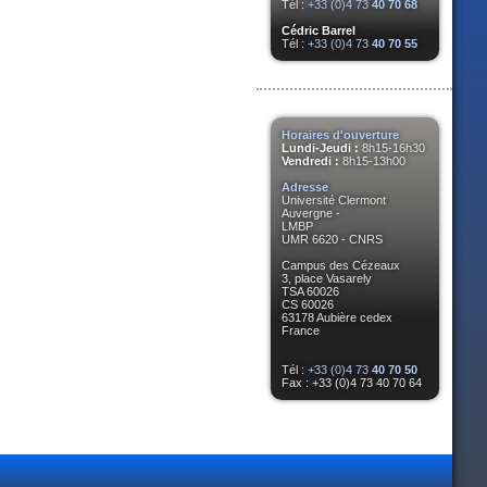
Tél :
+33 (0)4 73
40 70 68
Cédric Barrel
Tél :
+33 (0)4 73
40 70 55
Horaires d'ouverture
Lundi-Jeudi :
8h15-16h30
Vendredi :
8h15-13h00
Adresse
Université Clermont
Auvergne -
LMBP
UMR 6620 - CNRS
Campus des Cézeaux
3, place Vasarely
TSA 60026
CS 60026
63178 Aubière cedex
France
Tél :
+33 (0)4 73
40 70 50
Fax : +33 (0)4 73 40 70 64