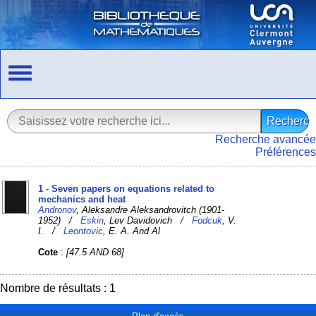
Recherche avancée
Préférences
1 - Seven papers on equations related to
mechanics and heat
Andronov
, Aleksandre Aleksandrovitch (1901-
1952) /
Eskin
, Lev Davidovich /
Fodcuk
, V.
I. /
Leontovic
, E. A. And Al
Cote
:
[47.5 AND 68]
Nombre de résultats : 1