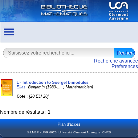
Recherche avancée
Préférences
1 - Introduction to Soergel bimodules
Elias
, Benjamin (1983-.... ; Mathématicien)
Cote
:
[20 ELI 20]
Nombre de résultats : 1
Plan d'accès
© LMBP - UMR 6620, Université Clermont Auvergne, CNRS