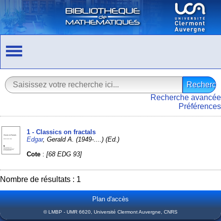
Recherche avancée
Préférences
1 - Classics on fractals
Edgar
, Gerald A. (1949-....) (Ed.)
Cote
:
[68 EDG 93]
Nombre de résultats : 1
Plan d'accès
© LMBP - UMR 6620, Université Clermont Auvergne, CNRS