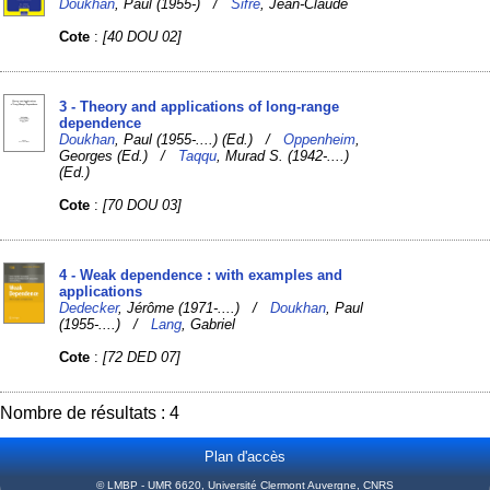
Doukhan
, Paul (1955-) /
Sifre
, Jean-Claude
Cote
:
[40 DOU 02]
3 - Theory and applications of long-range
dependence
Doukhan
, Paul (1955-....) (Ed.) /
Oppenheim
,
Georges (Ed.) /
Taqqu
, Murad S. (1942-....)
(Ed.)
Cote
:
[70 DOU 03]
4 - Weak dependence : with examples and
applications
Dedecker
, Jérôme (1971-....) /
Doukhan
, Paul
(1955-....) /
Lang
, Gabriel
Cote
:
[72 DED 07]
Nombre de résultats : 4
Plan d'accès
© LMBP - UMR 6620, Université Clermont Auvergne, CNRS