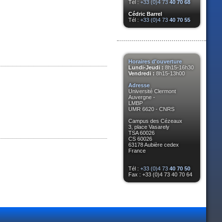
Tél :
+33 (0)4 73
40 70 68
Cédric Barrel
Tél :
+33 (0)4 73
40 70 55
Horaires d'ouverture
Lundi-Jeudi :
8h15-16h30
Vendredi :
8h15-13h00
Adresse
Université Clermont
Auvergne -
LMBP
UMR 6620 - CNRS
Campus des Cézeaux
3, place Vasarely
TSA 60026
CS 60026
63178 Aubière cedex
France
Tél :
+33 (0)4 73
40 70 50
Fax : +33 (0)4 73 40 70 64