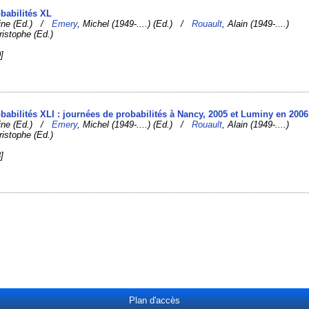
obabilités XL
rine (Ed.) /
Emery
, Michel (1949-....) (Ed.) /
Rouault
, Alain (1949-....)
ristophe (Ed.)
]
babilités XLI : journées de probabilités à Nancy, 2005 et Luminy en 2006
rine (Ed.) /
Emery
, Michel (1949-....) (Ed.) /
Rouault
, Alain (1949-....)
ristophe (Ed.)
]
Plan d'accès