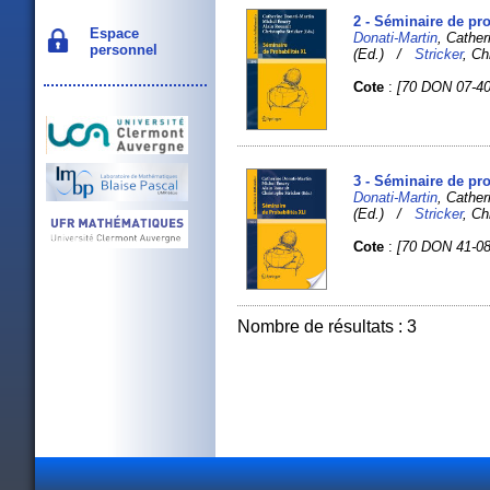
2 - Séminaire de pr
Espace
Donati-Martin
, Cathe
personnel
(Ed.) /
Stricker
, Ch
Cote
:
[70 DON 07-40
3 - Séminaire de pro
Donati-Martin
, Cathe
(Ed.) /
Stricker
, Ch
Cote
:
[70 DON 41-08
Nombre de résultats : 3