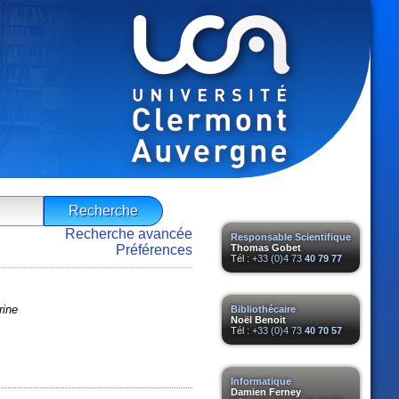
Recherche avancée
Responsable Scientifique
Préférences
Thomas Gobet
Tél :
+33 (0)4 73
40 79 77
rine
Bibliothécaire
Noël Benoit
Tél :
+33 (0)4 73
40 70 57
Informatique
Damien Ferney