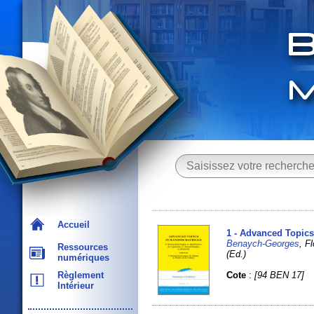
Accueil
1 - Advanced Topic
Benaych-Georges
, F
Ressources
(Ed.)
numériques
Cote
:
[94 BEN 17]
Règlement
Intérieur