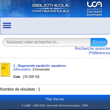
Recherche avancée
Préférences
1 - Degenerate parabolic equations
DiBenedetto
, Emmanuele
Cote
:
[35 DIB 93]
Nombre de résultats : 1
Plan d'accès
© LMBP - UMR 6620, Université Clermont Auvergne, CNRS