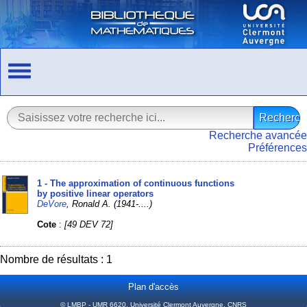
Recherche avancée
Préférences
1 - The approximation of continuous functions
by positive linear operators
DeVore
, Ronald A. (1941-....)
Cote
:
[49 DEV 72]
Nombre de résultats : 1
Plan d'accès
© LMBP - UMR 6620, Université Clermont Auvergne, CNRS