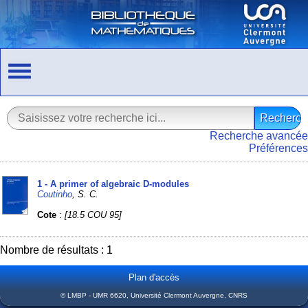
Recherche avancée
Préférences
1 - A primer of algebraic D-modules
Coutinho
, S. C.
Cote
:
[18.5 COU 95]
Nombre de résultats : 1
Plan d'accès
© LMBP - UMR 6620, Université Clermont Auvergne, CNRS