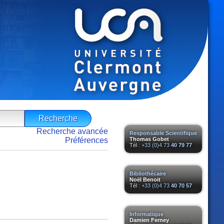
Recherche avancée
Responsable Scientifique
Préférences
Thomas Gobet
Tél :
+33 (0)4 73
40 79 77
Bibliothécaire
Noël Benoit
Tél :
+33 (0)4 73
40 70 57
Informatique
Damien Ferney