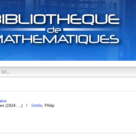
nics
rles (1914-....) /
Stehle
, Philip