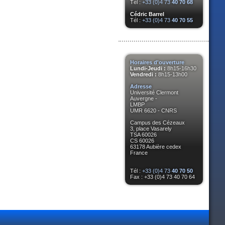
Tél :
+33 (0)4 73
40 70 68
Cédric Barrel
Tél :
+33 (0)4 73
40 70 55
Horaires d'ouverture
Lundi-Jeudi :
8h15-16h30
Vendredi :
8h15-13h00
Adresse
Université Clermont
Auvergne -
LMBP
UMR 6620 - CNRS
Campus des Cézeaux
3, place Vasarely
TSA 60026
CS 60026
63178 Aubière cedex
France
Tél :
+33 (0)4 73
40 70 50
Fax : +33 (0)4 73 40 70 64