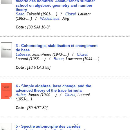
théorie des nombres. Asian-French summer
school on algebraic geometry and number
theory
Saito
, Takeshi (1961-....) /
Clozel
, Laurent
(1953-....) /
Wildeshaus
, Jörg
Cote
:
[30 SAI 16-3]
3 - Cohomologie, stabilisation et changement
de base
Labesse
, Jean-Pierre (1943-....) /
Clozel
,
Laurent (1953-....) /
Breen
, Lawrence (1944-....)
Cote
:
[18.5 LAB 99]
4 - Simple algebras, base change, and the
advanced theory of the trace formula
Arthur
, James (1944-....) /
Clozel
, Laurent
(1953-....)
Cote
:
[30 ART 89]
5 - Spectre automorphe des variétés