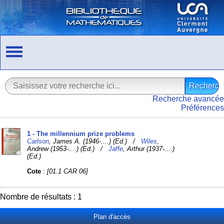
Recherche avancée
Préférences
1 - The millennium prize problems
Carlson
, James A. (1946-....) (Ed.) /
Wiles
,
Andrew (1953-....) (Ed.) /
Jaffe
, Arthur (1937-....)
(Ed.)
Cote
:
[01.1 CAR 06]
Nombre de résultats : 1
Plan d'accès