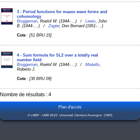
3 - Period functions for maass wave forms and
cohomology
Bruggeman
, Roelof W. (1944-....) /
Lewis
, John
B. (1944-....) /
Zagier
, Don Bernard (1951-....)
Cote
:
[51 BRU 15]
4 - Sum formula for SL2 over a totally real
number field
Bruggeman
, Roelof W. (1944-....) /
Miatello
,
Roberto J.
Cote
:
[30 BRU 09]
Nombre de résultats : 4
Plan d'accès
© LMBP - UMR 6620, Université Clermont Auvergne, CNRS