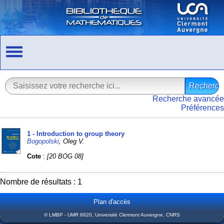
Recherche avancée
Préférences
1 - Introduction to group theory
Bogopolski
, Oleg V.
Cote
:
[20 BOG 08]
Nombre de résultats : 1
Plan d'accès
© LMBP - UMR 6620, Université Clermont Auvergne, CNRS