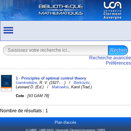
Recherche avancée
Préférences
1 - Principles of optimal control theory
Gamkrelidze
, R. V. (1927-....) /
Berkovitz
,
Leonard D. (Ed.) /
Makowksi
, Karol (Trad.)
Cote
:
[93 GAM 78]
Nombre de résultats : 1
Plan d'accès
© LMBP - UMR 6620, Université Clermont Auvergne, CNRS