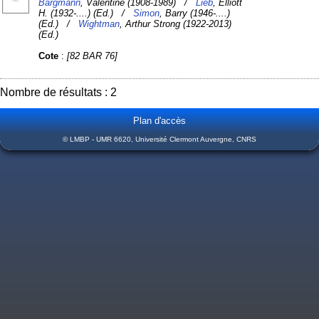
Bargmann
, Valentine (1908-1989) /
Lieb
, Elliott
H. (1932-....) (Ed.) /
Simon
, Barry (1946-....)
(Ed.) /
Wightman
, Arthur Strong (1922-2013)
(Ed.)
Cote
:
[82 BAR 76]
Nombre de résultats : 2
Plan d'accès
© LMBP - UMR 6620, Université Clermont Auvergne, CNRS