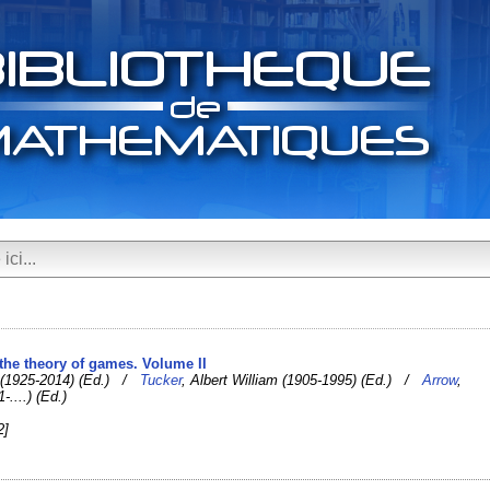
 the theory of games. Volume II
m (1925-2014) (Ed.) /
Tucker
, Albert William (1905-1995) (Ed.) /
Arrow
,
....) (Ed.)
2]