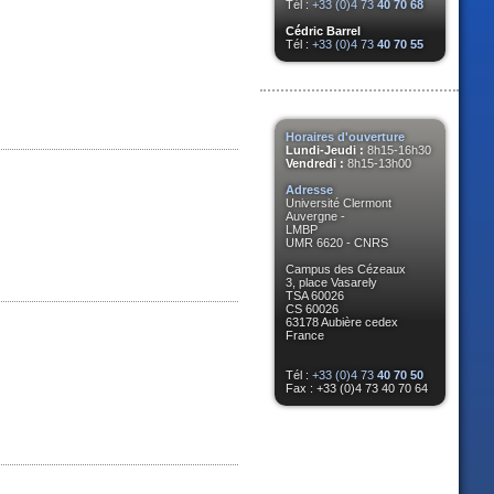
Tél :
+33 (0)4 73
40 70 68
Cédric Barrel
Tél :
+33 (0)4 73
40 70 55
Horaires d'ouverture
Lundi-Jeudi :
8h15-16h30
Vendredi :
8h15-13h00
Adresse
Université Clermont
Auvergne -
LMBP
UMR 6620 - CNRS
Campus des Cézeaux
3, place Vasarely
TSA 60026
CS 60026
63178 Aubière cedex
France
Tél :
+33 (0)4 73
40 70 50
Fax : +33 (0)4 73 40 70 64