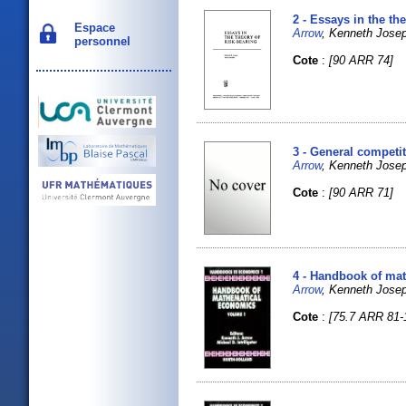
2 - Essays in the th
Espace
Arrow
, Kenneth Joseph
personnel
Cote
:
[90 ARR 74]
3 - General competit
Arrow
, Kenneth Josep
Cote
:
[90 ARR 71]
4 - Handbook of ma
Arrow
, Kenneth Josep
Cote
:
[75.7 ARR 81-