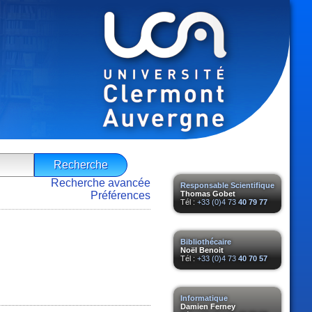
Recherche avancée
Responsable Scientifique
Préférences
Thomas Gobet
Tél :
+33 (0)4 73
40 79 77
Bibliothécaire
Noël Benoit
Tél :
+33 (0)4 73
40 70 57
Informatique
Damien Ferney