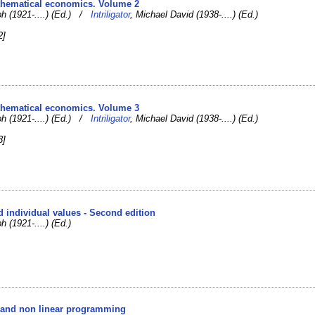
thematical economics. Volume 2
h (1921-....) (Ed.) /
Intriligator
, Michael David (1938-....) (Ed.)
2]
thematical economics. Volume 3
h (1921-....) (Ed.) /
Intriligator
, Michael David (1938-....) (Ed.)
3]
d individual values - Second edition
 (1921-....) (Ed.)
ar and non linear programming