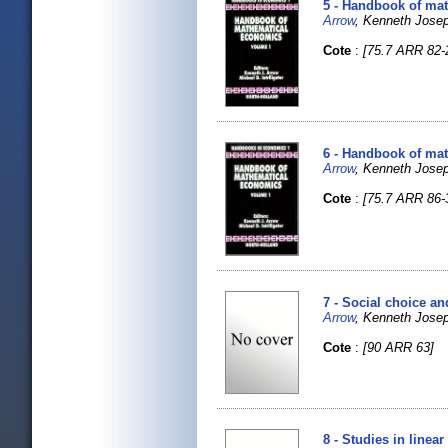
5 - Handbook of ma
Arrow
, Kenneth Josep
Cote
:
[75.7 ARR 82-
6 - Handbook of ma
Arrow
, Kenneth Josep
Cote
:
[75.7 ARR 86-
7 - Social choice an
Arrow
, Kenneth Joseph
Cote
:
[90 ARR 63]
8 - Studies in line