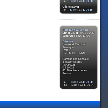
Tél :
+33 (0)4 73
40 70 68
Cédric Barrel
Tél :
+33 (0)4 73
40 70 55
Horaires d'ouverture
Lundi-Jeudi :
8h15-16h30
Vendredi :
8h15-13h00
Adresse
Université Clermont
Auvergne -
LMBP
UMR 6620 - CNRS
Campus des Cézeaux
3, place Vasarely
TSA 60026
CS 60026
63178 Aubière cedex
France
Tél :
+33 (0)4 73
40 70 50
Fax : +33 (0)4 73 40 70 64