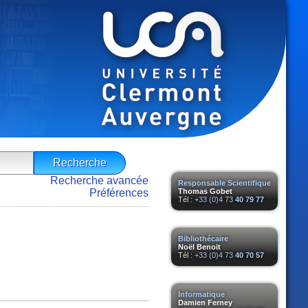
Recherche avancée
Responsable Scientifique
Préférences
Thomas Gobet
Tél :
+33 (0)4 73
40 79 77
Bibliothécaire
Noël Benoit
Tél :
+33 (0)4 73
40 70 57
Informatique
Damien Ferney