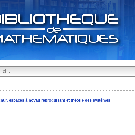
chur, espaces à noyau reproduisant et théorie des systèmes