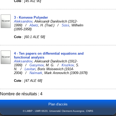
Cote
:
[45 AIZ 90]
3 - Konvexe Polyeder
Aleksandrov
, Aleksandr Danilovitch (1912-
1999) /
Abetz
, H. (Trad.) /
Süss
, Wilhelm
(1895-1958)
Cote
:
[60.1 ALE 58]
4 - Ten papers on differential equations and
functional analysis
Aleksandrov
, Aleksandr Danilovitch (1912-
1999) /
Gasymov
, M. G. /
Kruzkov
, S.
N. /
Levitan
, Boris Moiseevich (1914-
2004) /
Naïmark
, Mark Aronovitch (1909-1978)
Cote
:
[47 ALE 68]
Nombre de résultats : 4
Plan d'accès
© LMBP - UMR 6620, Université Clermont Auvergne, CNRS