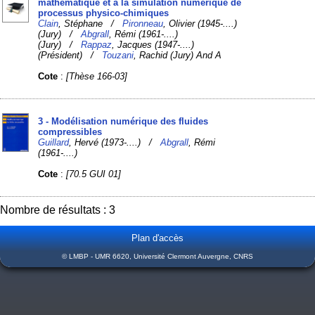
mathématique et à la simulation numérique de
processus physico-chimiques
Clain
, Stéphane /
Pironneau
, Olivier (1945-....)
(Jury) /
Abgrall
, Rémi (1961-....)
(Jury) /
Rappaz
, Jacques (1947-....)
(Président) /
Touzani
, Rachid (Jury) And A
Cote
:
[Thèse 166-03]
3 - Modélisation numérique des fluides
compressibles
Guillard
, Hervé (1973-....) /
Abgrall
, Rémi
(1961-....)
Cote
:
[70.5 GUI 01]
Nombre de résultats : 3
Plan d'accès
© LMBP - UMR 6620, Université Clermont Auvergne, CNRS