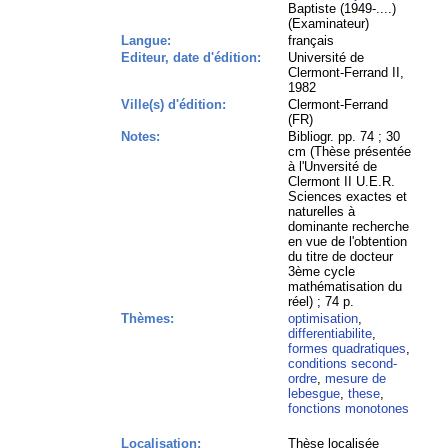
Baptiste (1949-....)
(Examinateur)
Langue:
français
Editeur, date d'édition:
Université de
Clermont-Ferrand II,
1982
Ville(s) d'édition:
Clermont-Ferrand
(FR)
Notes:
Bibliogr. pp. 74 ; 30
cm (Thèse présentée
à l'Unversité de
Clermont II U.E.R.
Sciences exactes et
naturelles à
dominante recherche
en vue de l'obtention
du titre de docteur
3ème cycle
mathématisation du
réel) ; 74 p.
Thèmes:
optimisation
,
differentiabilite
,
formes quadratiques
,
conditions second-
ordre
,
mesure de
lebesgue
,
these
,
fonctions monotones
Localisation:
Thèse localisée