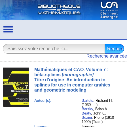
Recherche avancée
Mathématiques et CAO. Volume 7 :
bêta-splines
[monographie]
Titre d'origine:
An introduction to
splines for use in computer grahics
and geometric modeling
Auteur(s):
Bartels
, Richard H.
(1939-....)
Barsky
, Brian A.
Beaty
, John C.
Bézier
, Pierre (1910-
1999) (Trad.)
Langue:
français