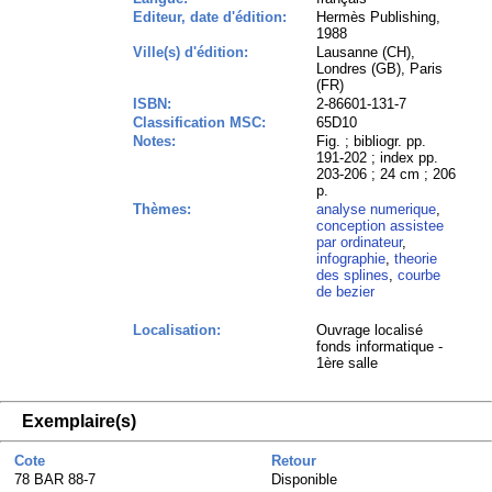
Editeur, date d'édition:
Hermès Publishing,
1988
Ville(s) d'édition:
Lausanne (CH),
Londres (GB), Paris
(FR)
ISBN:
2-86601-131-7
Classification MSC:
65D10
Notes:
Fig. ; bibliogr. pp.
191-202 ; index pp.
203-206 ; 24 cm ; 206
p.
Thèmes:
analyse numerique
,
conception assistee
par ordinateur
,
infographie
,
theorie
des splines
,
courbe
de bezier
Localisation:
Ouvrage localisé
fonds informatique -
1ère salle
Exemplaire(s)
Cote
Retour
78 BAR 88-7
Disponible