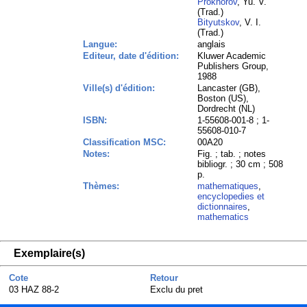
Prokhorov
, Yu. V.
(Trad.)
Bityutskov
, V. I.
(Trad.)
Langue:
anglais
Editeur, date d'édition:
Kluwer Academic
Publishers Group,
1988
Ville(s) d'édition:
Lancaster (GB),
Boston (US),
Dordrecht (NL)
ISBN:
1-55608-001-8 ; 1-
55608-010-7
Classification MSC:
00A20
Notes:
Fig. ; tab. ; notes
bibliogr. ; 30 cm ; 508
p.
Thèmes:
mathematiques
,
encyclopedies et
dictionnaires
,
mathematics
Exemplaire(s)
Cote
Retour
03 HAZ 88-2
Exclu du pret