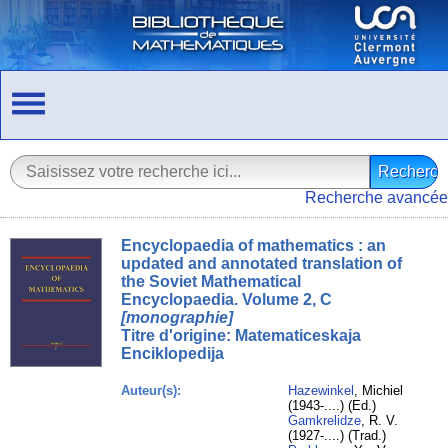
Recherche avancée
Encyclopaedia of mathematics : an
updated and annotated translation of
the Soviet Mathematical
Encyclopaedia. Volume 2, C
[monographie]
Titre d'origine:
Matematiceskaja
Enciklopedija
Auteur(s):
Hazewinkel
, Michiel
(1943-....) (Ed.)
Gamkrelidze
, R. V.
(1927-....) (Trad.)