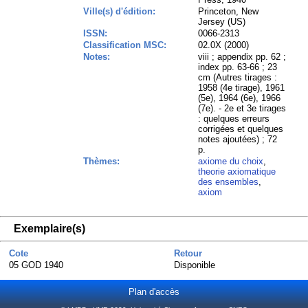
Ville(s) d'édition:
Princeton, New
Jersey (US)
ISSN:
0066-2313
Classification MSC:
02.0X (2000)
Notes:
viii ; appendix pp. 62 ;
index pp. 63-66 ; 23
cm (Autres tirages :
1958 (4e tirage), 1961
(5e), 1964 (6e), 1966
(7e). - 2e et 3e tirages
: quelques erreurs
corrigées et quelques
notes ajoutées) ; 72
p.
Thèmes:
axiome du choix
,
theorie axiomatique
des ensembles
,
axiom
Exemplaire(s)
Cote
Retour
05 GOD 1940
Disponible
Plan d'accès